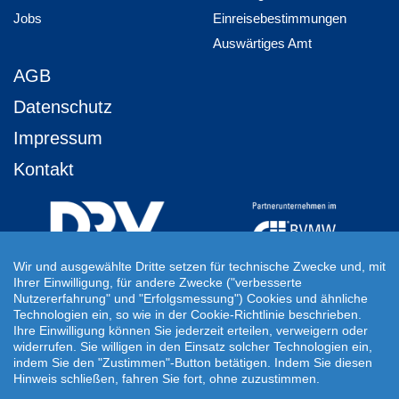
Jobs
Einreisebestimmungen
Auswärtiges Amt
AGB
Datenschutz
Impressum
Kontakt
Wir und ausgewählte Dritte setzen für technische Zwecke und, mit
Ihrer Einwilligung, für andere Zwecke ("verbesserte
Ihre Individuelle Reiseanfrage
Nutzererfahrung" und "Erfolgsmessung") Cookies und ähnliche
Technologien ein, so wie in der Cookie-Richtlinie beschrieben.
Auf Ihre ganz persönlichen Vorstellungen abgestimmt!
Ihre Einwilligung können Sie jederzeit erteilen, verweigern oder
Für Ihre individuellen Reisewünsche erstellen wir Ihnen gern ein
widerrufen. Sie willigen in den Einsatz solcher Technologien ein,
persönliches Angebot.
indem Sie den "Zustimmen"-Button betätigen. Indem Sie diesen
Hinweis schließen, fahren Sie fort, ohne zuzustimmen.
JETZT INDIVIDUELLE REISEANFRAGE ERSTELLEN