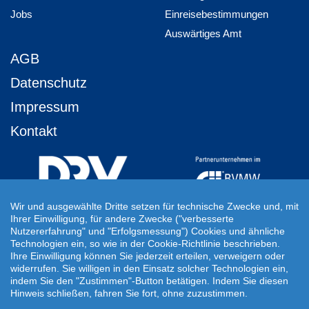
Jobs
Einreisebestimmungen
Auswärtiges Amt
AGB
Datenschutz
Impressum
Kontakt
Wir und ausgewählte Dritte setzen für technische Zwecke und, mit
Ihrer Einwilligung, für andere Zwecke ("verbesserte
Ihre Individuelle Reiseanfrage
Nutzererfahrung" und "Erfolgsmessung") Cookies und ähnliche
Technologien ein, so wie in der Cookie-Richtlinie beschrieben.
Auf Ihre ganz persönlichen Vorstellungen abgestimmt!
Ihre Einwilligung können Sie jederzeit erteilen, verweigern oder
Für Ihre individuellen Reisewünsche erstellen wir Ihnen gern ein
widerrufen. Sie willigen in den Einsatz solcher Technologien ein,
persönliches Angebot.
indem Sie den "Zustimmen"-Button betätigen. Indem Sie diesen
Hinweis schließen, fahren Sie fort, ohne zuzustimmen.
JETZT INDIVIDUELLE REISEANFRAGE ERSTELLEN