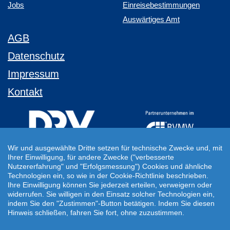
Jobs
Einreisebestimmungen
Auswärtiges Amt
AGB
Datenschutz
Impressum
Kontakt
Wir und ausgewählte Dritte setzen für technische Zwecke und, mit
Ihrer Einwilligung, für andere Zwecke ("verbesserte
Ihre Individuelle Reiseanfrage
Nutzererfahrung" und "Erfolgsmessung") Cookies und ähnliche
Technologien ein, so wie in der Cookie-Richtlinie beschrieben.
Auf Ihre ganz persönlichen Vorstellungen abgestimmt!
Ihre Einwilligung können Sie jederzeit erteilen, verweigern oder
Für Ihre individuellen Reisewünsche erstellen wir Ihnen gern ein
widerrufen. Sie willigen in den Einsatz solcher Technologien ein,
persönliches Angebot.
indem Sie den "Zustimmen"-Button betätigen. Indem Sie diesen
Hinweis schließen, fahren Sie fort, ohne zuzustimmen.
JETZT INDIVIDUELLE REISEANFRAGE ERSTELLEN