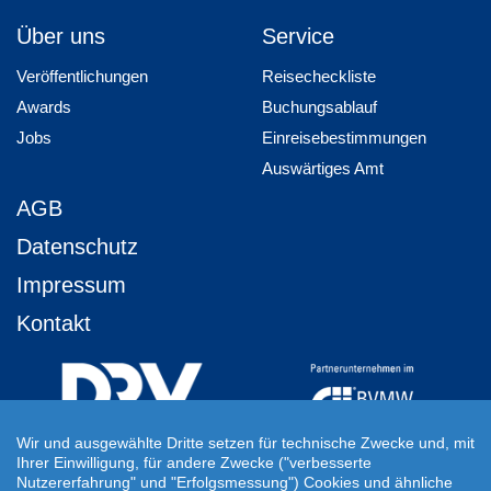
Über uns
Service
Veröffentlichungen
Reisecheckliste
Awards
Buchungsablauf
Jobs
Einreisebestimmungen
Auswärtiges Amt
AGB
Datenschutz
Impressum
Kontakt
Wir und ausgewählte Dritte setzen für technische Zwecke und, mit
Ihrer Einwilligung, für andere Zwecke ("verbesserte
Ihre Individuelle Reiseanfrage
Nutzererfahrung" und "Erfolgsmessung") Cookies und ähnliche